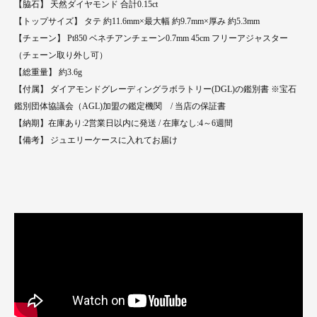
【脇石】 天然ダイヤモンド 合計0.15ct
【トップサイズ】 タテ 約11.6mm×最大幅 約9.7mm×厚み 約5.3mm
【チェーン】 Pt850 ベネチアンチェーン0.7mm 45cm フリーアジャスター
（チェーン取り外し可）
【総重量】 約3.6g
【付属】 ダイアモンドグレーディングラボラトリー(DGL)の鑑別書 ※宝石
鑑別団体協議会（AGL)加盟の鑑定機関 / 当店の保証書
【納期】在庫あり:2営業日以内に発送 / 在庫なし:4～6週間
【備考】 ジュエリーケースに入れてお届け