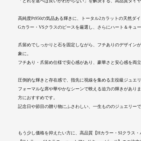
「どれを選べば良いかわからない」を解決する、高品質ダイ
高純度Pt950の気品ある輝きに、トータル2カラットの天然
Gカラー・VSクラスのピースを厳選し、さらにハート＆キュ
爪留めでしっかりと石を固定しながら、フチありのデザイン
象に。
フチあり・爪留め仕様で安心感があり、豪華さと安心感を両
圧倒的な輝きと存在感で、指先に視線を集める主役級ジュエリ
フォーマルな席や華やかなシーンで映える迫力の輝きがあり
方におすすめです。
記念日や節目の贈り物にふさわしい、一生もののジュエリー
もう少し価格を抑えたい方に、高品質【Hカラー・SIクラス