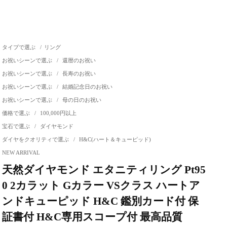
タイプで選ぶ
/
リング
お祝いシーンで選ぶ
/
還暦のお祝い
お祝いシーンで選ぶ
/
長寿のお祝い
お祝いシーンで選ぶ
/
結婚記念日のお祝い
お祝いシーンで選ぶ
/
母の日のお祝い
価格で選ぶ
/
100,000円以上
宝石で選ぶ
/
ダイヤモンド
ダイヤをクオリティで選ぶ
/
H&C(ハート＆キューピッド)
NEW ARRIVAL
天然ダイヤモンド エタニティリング Pt95
0 2カラット Gカラー VSクラス ハートア
ンドキューピッド H&C 鑑別カード付 保
証書付 H&C専用スコープ付 最高品質