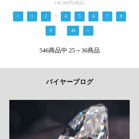
148,000円(税込)
<
1
2
3
4
5
6
7
8
9
...
46
>
546商品中 25～36商品
バイヤーブログ