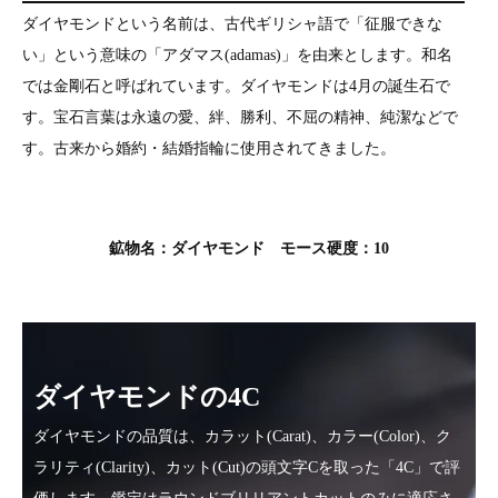
ダイヤモンドという名前は、古代ギリシャ語で「征服できな
い」という意味の「アダマス(adamas)」を由来とします。和名
では金剛石と呼ばれています。ダイヤモンドは4月の誕生石で
す。宝石言葉は永遠の愛、絆、勝利、不屈の精神、純潔などで
す。古来から婚約・結婚指輪に使用されてきました。
鉱物名：ダイヤモンド モース硬度：10
ダイヤモンドの4C
ダイヤモンドの品質は、カラット(Carat)、カラー(Color)、ク
ラリティ(Clarity)、カット(Cut)の頭文字Cを取った「4C」で評