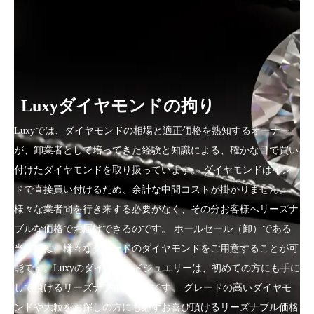
Luxyダイヤモンドの拘り
Luxyでは、ダイヤモンドの相場と適正価格を熟知するオーナー
が、卸業者として培ってきた経験と知識による、確かな目で買い
付けたダイヤモンドを取り扱っています。 ダイヤモンドはイン
ドで直接買い付けるため、余計な中間コストが掛かりません。
様々な業者間を行き来する必要がなく、その分お客様へリーズナ
ブルな価格でお届けできるのです。 ホールセール（卸）である
当社では、様々なグレードのダイヤモンドをご用意することが可
能です。Luxyのダイヤモンドジュエリーは、初めての方にも手に
して頂けるリーズナブルな価格です。 グレードの高いダイヤモ
ンドや大粒をお探しの方にも必ずお喜び頂けるリーズナブル価格