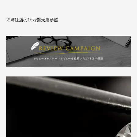
※姉妹店のLuxy楽天店参照