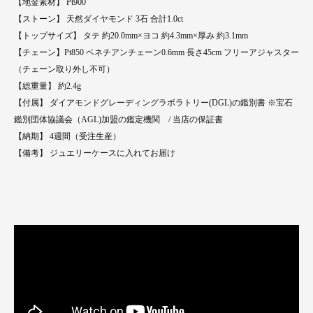
【地金素材】 Pt900
【ストーン】 天然ダイヤモンド 3石 合計1.0ct
【トップサイズ】 タテ 約20.0mm×ヨコ 約4.3mm×厚み 約3.1mm
【チェーン】Pt850 ベネチアンチェーン0.6mm 長さ45cm フリーアジャスター
（チェーン取り外し不可）
【総重量】 約2.4g
【付属】 ダイアモンドグレーディングラボラトリー(DGL)の鑑別書 ※宝石
鑑別団体協議会（AGL)加盟の鑑定機関 / 当店の保証書
【納期】 4週間（受注生産）
【備考】 ジュエリーケースに入れてお届け