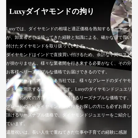
Luxyダイヤモンドの拘り
Luxyでは、ダイヤモンドの相場と適正価格を熟知するオーナー
が、卸業者として培ってきた経験と知識による、確かな目で買い
付けたダイヤモンドを取り扱っています。
ダイヤモンドはインドで直接買い付けるため、余計な中間コスト
が掛かりません。様々な業者間を行き来する必要がなく、その分
お客様へリーズナブルな価格でお届けできるのです。
ホールセール（卸）である当社では、様々なグレードのダイヤモ
ンドをご用意することが可能です。Luxyのダイヤモンドジュエリ
ーは、初めての方にも手にして頂けるリーズナブルな価格です。
グレードの高いダイヤモンドや大粒をお探しの方にも必ずお喜び
頂けるリーズナブル価格で、ダイヤモンドジュエリーをご紹介し
ています。
還暦祝いは、長い人生で重ねてきた仕事や子育ての経験に感謝