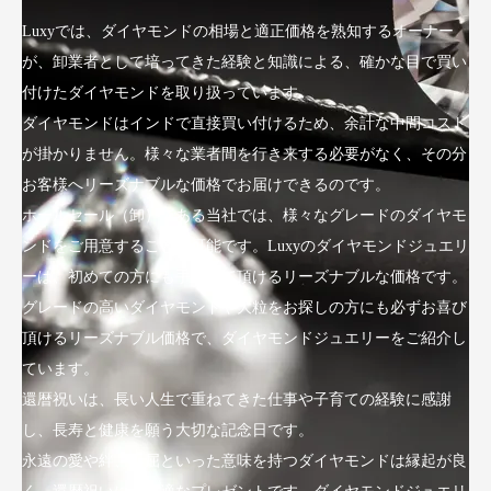
Luxyでは、ダイヤモンドの相場と適正価格を熟知するオーナー
が、卸業者として培ってきた経験と知識による、確かな目で買い
付けたダイヤモンドを取り扱っています。
ダイヤモンドはインドで直接買い付けるため、余計な中間コスト
が掛かりません。様々な業者間を行き来する必要がなく、その分
お客様へリーズナブルな価格でお届けできるのです。
ホールセール（卸）である当社では、様々なグレードのダイヤモ
ンドをご用意することが可能です。Luxyのダイヤモンドジュエリ
ーは、初めての方にも手にして頂けるリーズナブルな価格です。
グレードの高いダイヤモンドや大粒をお探しの方にも必ずお喜び
頂けるリーズナブル価格で、ダイヤモンドジュエリーをご紹介し
ています。
還暦祝いは、長い人生で重ねてきた仕事や子育ての経験に感謝
し、長寿と健康を願う大切な記念日です。
永遠の愛や絆、不屈といった意味を持つダイヤモンドは縁起が良