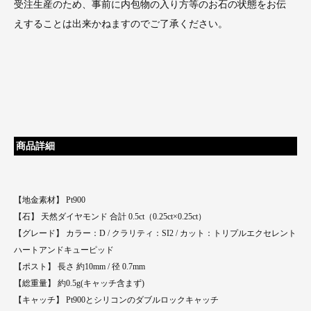
受注生産のため、事前に内包物の入り方等のお石の状態をお伝
えすることは出来かねますのでご了承ください。
商品詳細
【地金素材】 Pt900
【石】 天然ダイヤモンド 合計 0.5ct（0.25ct×0.25ct）
【グレード】 カラー：D / クラリティ：SI2 / カット：トリプルエクセレント
ハートアンドキューピッド
【ポスト】 長さ 約10mm / 径 0.7mm
【総重量】 約0.5g(キャッチ含まず)
【キャッチ】 Pt900とシリコンのダブルロックキャッチ