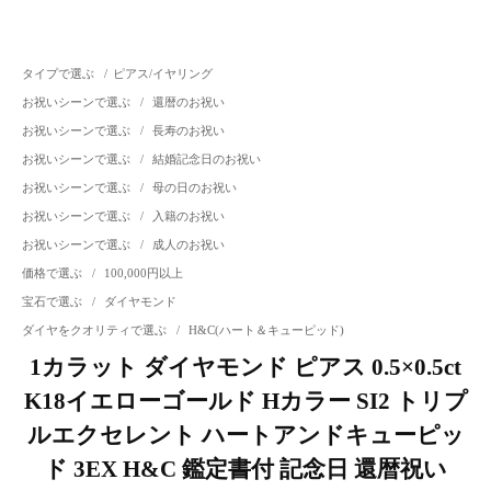
タイプで選ぶ
/
ピアス/イヤリング
お祝いシーンで選ぶ
/
還暦のお祝い
お祝いシーンで選ぶ
/
長寿のお祝い
お祝いシーンで選ぶ
/
結婚記念日のお祝い
お祝いシーンで選ぶ
/
母の日のお祝い
お祝いシーンで選ぶ
/
入籍のお祝い
お祝いシーンで選ぶ
/
成人のお祝い
価格で選ぶ
/
100,000円以上
宝石で選ぶ
/
ダイヤモンド
ダイヤをクオリティで選ぶ
/
H&C(ハート＆キューピッド)
1カラット ダイヤモンド ピアス 0.5×0.5ct
K18イエローゴールド Hカラー SI2 トリプ
ルエクセレント ハートアンドキューピッ
ド 3EX H&C 鑑定書付 記念日 還暦祝い