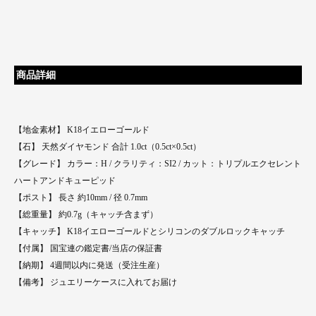
商品詳細
【地金素材】 K18イエローゴールド
【石】 天然ダイヤモンド 合計 1.0ct（0.5ct×0.5ct）
【グレード】 カラー：H / クラリティ：SI2 / カット：トリプルエクセレント
ハートアンドキューピッド
【ポスト】 長さ 約10mm / 径 0.7mm
【総重量】 約0.7g（キャッチ含まず）
【キャッチ】 K18イエローゴールドとシリコンのダブルロックキャッチ
【付属】 国宝連の鑑定書/当店の保証書
【納期】 4週間以内に発送（受注生産）
【備考】 ジュエリーケースに入れてお届け