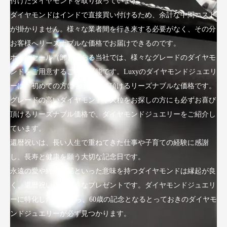
付けたダイヤモンドを取り扱っています。
ダイヤモンドはインドで直接買い付けるため、余計な中間コスト
が掛かりません。様々な業者間を行き来する必要がなく、その分
お客様へリーズナブルな価格でお届けできるのです。
ホールセール（卸）である当社では、様々なグレードのダイヤモ
ンドをご用意することが可能です。Luxyのダイヤモンドジュエリ
ーは、初めての方にも手にして頂けるリーズナブルな価格です。
グレードの高いダイヤモンドや大粒をお探しの方にも必ずお喜び
頂けるリーズナブル価格で、ダイヤモンドジュエリーをご紹介し
ています。
還暦祝いは、長い人生で重ねてきた仕事や子育ての経験に感謝
し、長寿と健康を願う大切な記念日です。
永遠の愛や絆、不屈といった意味を持つダイヤモンドは縁起が良
く、還暦祝いにも最適なプレゼントです。ダイヤモンドジュエリ
ーに特化したLuxyなら、60歳の記念となるとっておきのダイヤモ
ンドジュエリーが必ず見つかります。