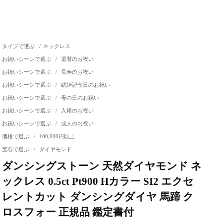
タイプで選ぶ
/
ネックレス
お祝いシーンで選ぶ
/
還暦のお祝い
お祝いシーンで選ぶ
/
長寿のお祝い
お祝いシーンで選ぶ
/
結婚記念日のお祝い
お祝いシーンで選ぶ
/
母の日のお祝い
お祝いシーンで選ぶ
/
入籍のお祝い
お祝いシーンで選ぶ
/
成人のお祝い
価格で選ぶ
/
100,000円以上
宝石で選ぶ
/
ダイヤモンド
ダンシングストーン 天然ダイヤモンド ネ
ックレス 0.5ct Pt900 Hカラー SI2 エクセ
レントカット ダンシングダイヤ 馬蹄 ク
ロスフォー 正規品 鑑定書付