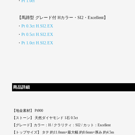
・
Pt 1.0ct
【馬蹄型 グレード付 Hカラー・SI2・Excellent】
・
Pt 0.3ct H.SI2.EX
・
Pt 0.5ct H.SI2.EX
・
Pt 1.0ct H.SI2.EX
商品詳細
【地金素材】 Pt900
【ストーン】 天然ダイヤモンド 1石 0.5ct
【グレード】カラー：H / クラリティ：SI2 / カット：Excellent
【トップサイズ】 タテ 約11.0mm×最大幅 約8.6mm×厚み 約4.5m