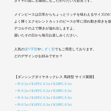
ダイヤの質にも値段にもこだわりたい方必見です。
メインピースは日常からちょっとリッチを味わえるサイズの0.5
よく輝くエクセレントカットのピースが常に揺れ動き煌きを
デコルテの上で輝きが溢れ出しますよ。
届いたその日から毎日お楽しみください。
人気の
逆V字型
や
しずく型
でもご用意しております。
どのデザインがお好みですか？
【ダンシングダイヤネックレス 馬蹄型 サイズ展開】
・
Pt 0.1ct
/
K18YG 0.1ct
/
K18PG 0.1ct
・
Pt 0.2ct
/
K18YG 0.2ct
/
K18PG 0.2ct
・
Pt 0.3ct
/
K18YG 0.3ct
/
K18PG 0.3ct
・
Pt 0.5ct
/
K18YG 0.5ct
/
K18PG 0.5ct