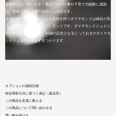
還暦祝いは、長い人生で重ねてきた仕事や子育ての経験に感謝
し、長寿と健康を願う大切な記念日です。
永遠の愛や絆、不屈といった意味を持つダイヤモンドは縁起が良
く、還暦祝いにも最適なプレゼントです。ダイヤモンドジュエリ
ーに特化したLuxyなら、60歳の記念となるとっておきのダイヤモ
ンドジュエリーが必ず見つかります。
オプションの値段詳細
特定商取引法に基づく表記（返品等）
この商品を友達に教える
この商品について問い合わせる
買い物を続ける