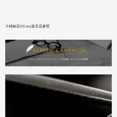
※姉妹店のLuxy楽天店参照