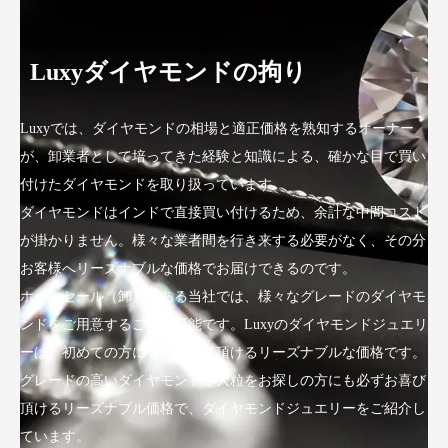
Luxyダイヤモンドの拘り
Luxyでは、ダイヤモンドの相場と適正価格を熟知するオーナー
が、卸業者として培ってきた経験と知識による、確かな目で買い
付けたダイヤモンドを取り扱っています。
ダイヤモンドはインドで直接買い付けるため、余計な中間コスト
が掛かりません。様々な業者間を行き来する必要がなく、その分
お客様へリーズナブルな価格でお届けできるのです。
ホールセール（卸）である当社では、様々なグレードのダイヤモ
ンドをご用意することが可能です。Luxyのダイヤモンドジュエリ
ーは、初めての方にも手にして頂けるリーズナブルな価格です。
グレードの高いダイヤモンドや大粒をお探しの方にも必ずお喜び
頂けるリーズナブル価格で、ダイヤモンドジュエリーをご紹介し
ています。