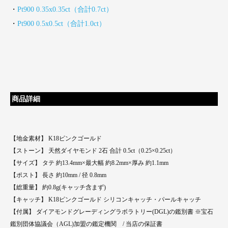
・
Pt900 0.35x0.35ct（合計0.7ct）
・
Pt900 0.5x0.5ct（合計1.0ct）
商品詳細
【地金素材】 K18ピンクゴールド
【ストーン】 天然ダイヤモンド 2石 合計 0.5ct（0.25×0.25ct）
【サイズ】 タテ 約13.4mm×最大幅 約8.2mm×厚み 約1.1mm
【ポスト】 長さ 約10mm / 径 0.8mm
【総重量】 約0.8g(キャッチ含まず)
【キャッチ】 K18ピンクゴールド シリコンキャッチ・パールキャッチ
【付属】 ダイアモンドグレーディングラボラトリー(DGL)の鑑別書 ※宝石
鑑別団体協議会（AGL)加盟の鑑定機関 / 当店の保証書