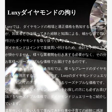
Luxyダイヤモンドの拘り
Luxyでは、ダイヤモンドの相場と適正価格を熟知するオーナー
が、卸業者として培ってきた経験と知識による、確かな目で買い
付けたダイヤモンドを取り扱っています。
ダイヤモンドはインドで直接買い付けるため、余計な中間コスト
が掛かりません。様々な業者間を行き来する必要がなく、その分
お客様へリーズナブルな価格でお届けできるのです。
ホールセール（卸）である当社では、様々なグレードのダイヤモ
ンドをご用意することが可能です。Luxyのダイヤモンドジュエリ
ーは、初めての方にも手にして頂けるリーズナブルな価格です。
グレードの高いダイヤモンドや大粒をお探しの方にも必ずお喜び
頂けるリーズナブル価格で、ダイヤモンドジュエリーをご紹介し
ています。
還暦祝いは、長い人生で重ねてきた仕事や子育ての経験に感謝