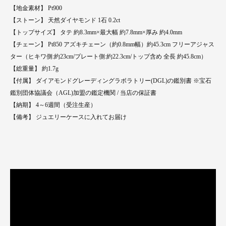
【地金素材】 Pt900
【ストーン】 天然ダイヤモンド 1石 0.2ct
【トップサイズ】 タテ 約8.3mm×最大幅 約7.8mm×厚み 約4.0mm
【チェーン】 Pt850 アズキチェーン（約0.8mm幅）約45.3cm フリーアジャス
ター（ヒキワ側:約23cm/プレート側:約22.3cm/トップ含め 全長 約45.8cm）
【総重量】 約1.7g
【付属】 ダイアモンドグレーディングラボラトリー(DGL)の鑑別書 ※宝石
鑑別団体協議会（AGL)加盟の鑑定機関 / 当店の保証書
【納期】 4～6週間（受注生産）
【備考】 ジュエリーケースに入れてお届け