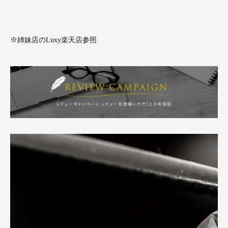
※姉妹店のLuxy楽天店参照