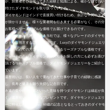
が、卸業者として培ってきた経験と知識による、確かな目で買い
付けたダイヤモンドを取り扱っています。
ダイヤモンドはインドで直接買い付けるため、余計な中間コスト
が掛かりません。様々な業者間を行き来する必要がなく、その分
お客様へリーズナブルな価格でお届けできるのです。
ホールセール（卸）である当社では、様々なグレードのダイヤモ
ンドをご用意することが可能です。Luxyのダイヤモンドジュエリ
ーは、初めての方にも手にして頂けるリーズナブルな価格です。
グレードの高いダイヤモンドや大粒をお探しの方にも必ずお喜び
頂けるリーズナブル価格で、ダイヤモンドジュエリーをご紹介し
ています。
還暦祝いは、長い人生で重ねてきた仕事や子育ての経験に感謝
し、長寿と健康を願う大切な記念日です。
永遠の愛や絆、不屈といった意味を持つダイヤモンドは縁起が良
く、還暦祝いにも最適なプレゼントです。ダイヤモンドジュエリ
ーに特化したLuxyなら、60歳の記念となるとっておきのダイヤモ