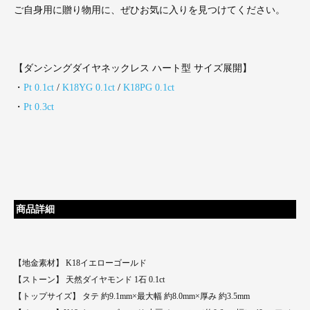
ご自身用に贈り物用に、ぜひお気に入りを見つけてください。
【ダンシングダイヤネックレス ハート型 サイズ展開】
・
Pt 0.1ct
/
K18YG 0.1ct
/
K18PG 0.1ct
・
Pt 0.3ct
商品詳細
【地金素材】 K18イエローゴールド
【ストーン】 天然ダイヤモンド 1石 0.1ct
【トップサイズ】 タテ 約9.1mm×最大幅 約8.0mm×厚み 約3.5mm