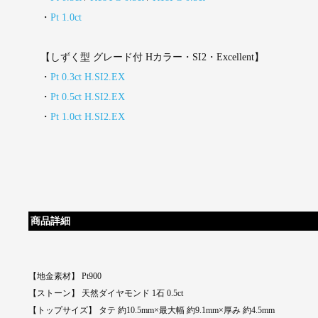
・
Pt 1.0ct
【しずく型 グレード付 Hカラー・SI2・Excellent】
・
Pt 0.3ct H.SI2.EX
・
Pt 0.5ct H.SI2.EX
・
Pt 1.0ct H.SI2.EX
商品詳細
【地金素材】 Pt900
【ストーン】 天然ダイヤモンド 1石 0.5ct
【トップサイズ】 タテ 約10.5mm×最大幅 約9.1mm×厚み 約4.5mm