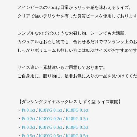
メインピースの0.5ctは日常からリッチ感を味わえるサイズ。
クリアで強いテリツヤを有した良質ピースを使用しておりま
シンプルなのでどのようなお召し物、シーンでも大活躍。
カジュアルなお召し物でも、合わせるだけでワンランク上の
しっかりボリュームも欲しい方には0.5ctサイズがおすすめで
サイズ違い・素材違いもご用意しております。
ご自身用に、贈り物に、是非お気に入りの一品を見つけてく
【ダンシングダイヤネックレス しずく型 サイズ展開】
・
Pt 0.1ct
/
K18YG 0.1ct
/
K18PG 0.1ct
・
Pt 0.2ct
/
K18YG 0.2ct
/
K18PG 0.2ct
・
Pt 0.3ct
/
K18YG 0.3ct
/
K18PG 0.3ct
・
Pt 0.5ct
/
K18YG 0.5ct
/
K18PG 0.5ct